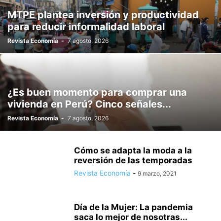
SIN CATEGORÍA
SOSTENIBILIDAD
TECNOLOGÍA
MTPE plantea inversión y productividad
TELECOMUNICACIONES
TEXTILES
TRANSPORTE
TURISMO
para reducir informalidad laboral
VEHÍCULOS
Revista Economía
-
7 agosto, 2026
¿Es buen momento para comprar una
vivienda en Perú? Cinco señales...
Revista Economía
-
7 agosto, 2026
Cómo se adapta la moda a la
reversión de las temporadas
Revista Economía
-
9 marzo, 2021
Día de la Mujer: La pandemia
saca lo mejor de nosotras...