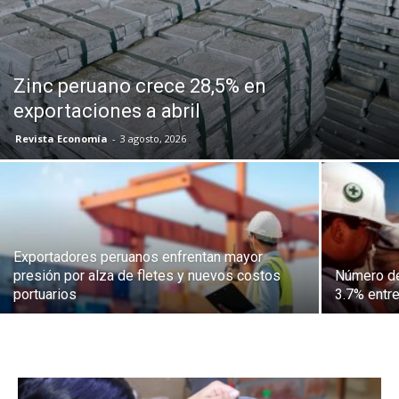
Zinc peruano crece 28,5% en
exportaciones a abril
Revista Economía
-
3 agosto, 2026
Exportadores peruanos enfrentan mayor
presión por alza de fletes y nuevos costos
Número de
portuarios
3.7% entr