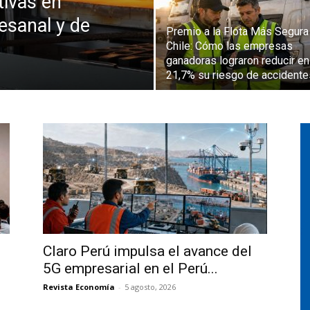
tivas en
esanal y de
Premio a la Flota Más Segura
Chile: Cómo las empresas
ganadoras lograron reducir en
21,7% su riesgo de accidente
Claro Perú impulsa el avance del
5G empresarial en el Perú...
Revista Economía
-
5 agosto, 2026