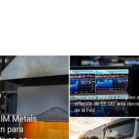
Mercados atentos a empleo 
inflación de EE. UU. ante deci
de la Fed
CIM Metals
n para