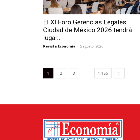
El XI Foro Gerencias Legales
Ciudad de México 2026 tendrá
lugar...
Revista Economía
-
5 agosto, 2026
...
1
2
3
1.186