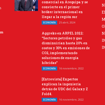
comercial en Arequipa y se
N
convierte en el primer
s
bróker internacional en
E
llegar a la región sur
M
25 abril, 2024
ECONOMÍA
O
om
N
Aggreko en ARPEL 2022:
“Sectores petróleo y gas
I
disminuirían hasta 20% en
I
costos y 30% en emisiones de
CO2, implementando
soluciones de energía
híbridas”
16 noviembre, 2022
ECONOMÍA
[Entrevista] Expertos
explican la ingeniería
detrás de UDC del Galaxy Z
Fold4.
16 noviembre, 2022
ECONOMÍA