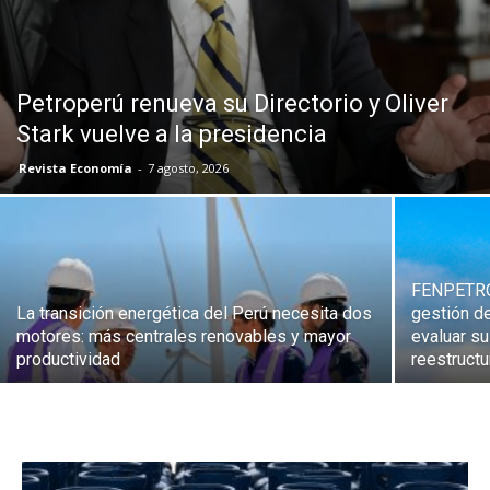
Petroperú renueva su Directorio y Oliver
Stark vuelve a la presidencia
Revista Economía
-
7 agosto, 2026
FENPETROL
La transición energética del Perú necesita dos
gestión d
motores: más centrales renovables y mayor
evaluar s
productividad
reestructu