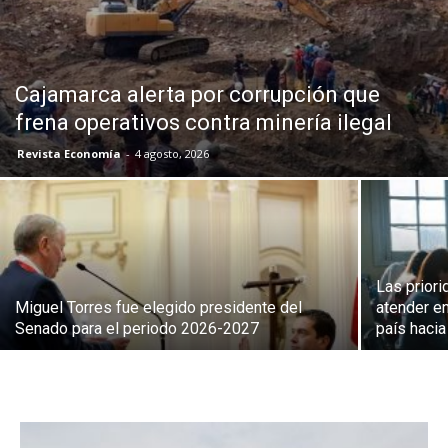
Cajamarca alerta por corrupción que
frena operativos contra minería ilegal
Revista Economía
-
4 agosto, 2026
Las prior
Miguel Torres fue elegido presidente del
atender en
Senado para el periodo 2026-2027
país hacia