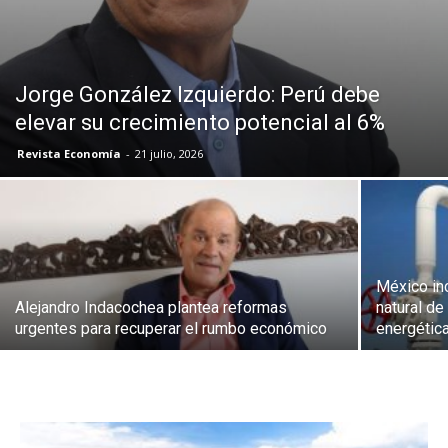
Jorge González Izquierdo: Perú debe
elevar su crecimiento potencial al 6%
Revista Economía
-
21 julio, 2026
México in
Alejandro Indacochea plantea reformas
natural d
urgentes para recuperar el rumbo económico
energétic