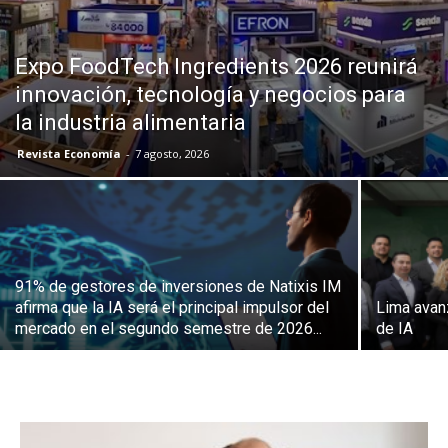
Expo FoodTech Ingredients 2026 reunirá
innovación, tecnología y negocios para
la industria alimentaria
Revista Economía
-
7 agosto, 2026
91% de gestores de inversiones de Natixis IM
afirma que la IA será el principal impulsor del
Lima avan
mercado en el segundo semestre de 2026...
de IA