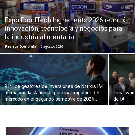
Expo FoodTech Ingredients 2026 reunirá
innovación, tecnología y negocios para
la industria alimentaria
Revista Economía
-
7 agosto, 2026
91% de gestores de inversiones de Natixis IM
afirma que la IA será el principal impulsor del
Lima avan
mercado en el segundo semestre de 2026...
de IA