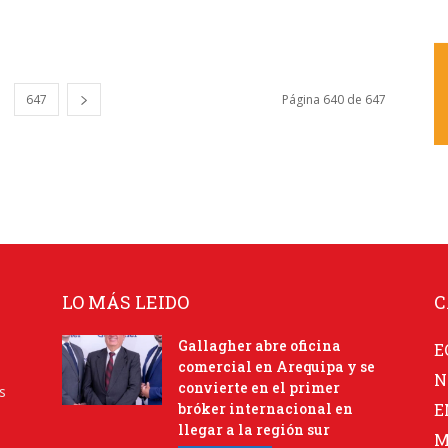
647
Página 640 de 647
LO MÁS LEIDO
C
Gallagher abre oficina
E
comercial en Arequipa y se
N
convierte en el primer
s
bróker internacional en
E
llegar a la región sur
M