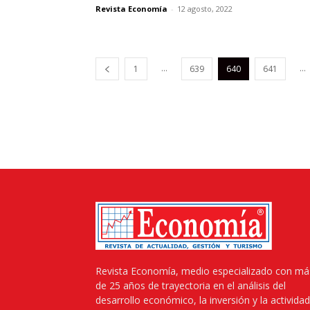
Revista Economía
-
12 agosto, 2022
...
...
1
639
640
641
Revista Economía, medio especializado con má
de 25 años de trayectoria en el análisis del
desarrollo económico, la inversión y la actividad