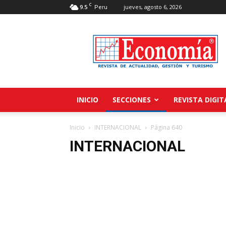
C
9.5
jueves, agosto 6, 2026
Peru
Revista
Economía
INICIO
SECCIONES
REVISTA DIGIT
Inicio
INTERNACIONAL
Página 640
INTERNACIONAL