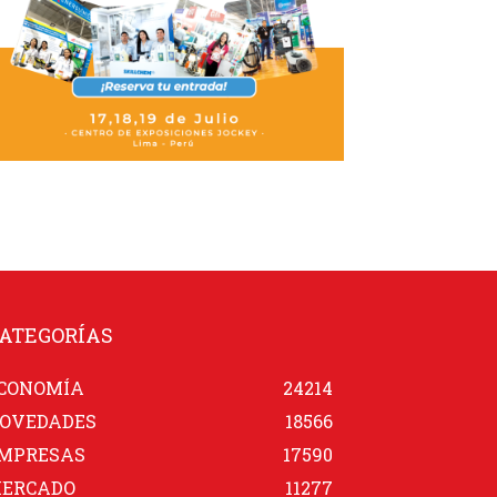
ATEGORÍAS
CONOMÍA
24214
OVEDADES
18566
MPRESAS
17590
ERCADO
11277