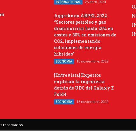
25 abril, 2024
INTERNACIONAL
O
om
N
Aggreko en ARPEL 2022:
“Sectores petróleo y gas
I
disminuirían hasta 20% en
I
costos y 30% en emisiones de
CO2, implementando
soluciones de energía
híbridas”
16 noviembre, 2022
ECONOMÍA
[Entrevista] Expertos
explican la ingeniería
detrás de UDC del Galaxy Z
Fold4.
16 noviembre, 2022
ECONOMÍA
os reservados