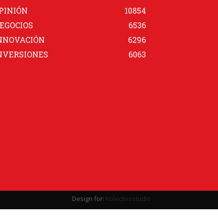
PINIÓN
10854
EGOCIOS
6536
NNOVACIÓN
6296
NVERSIONES
6063
Design for:
Kolectivostudio