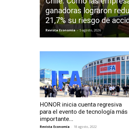
Chile: Cómo las empres
ganadoras lograron redu
21,7% su riesgo de acci
Revista Economía
-
5 agosto, 2026
HONOR inicia cuenta regresiva
para el evento de tecnología más
importante...
Revista Economía
-
18 agosto, 2022