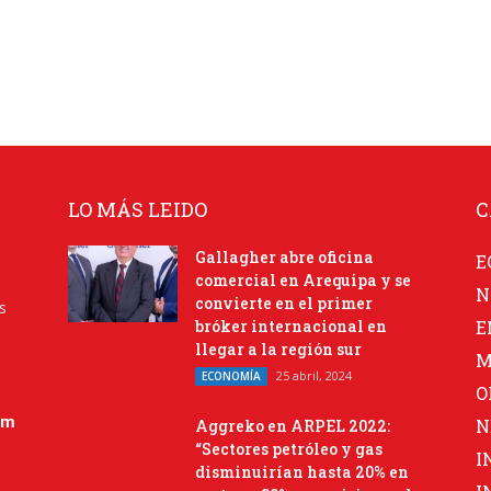
LO MÁS LEIDO
C
Gallagher abre oficina
E
comercial en Arequipa y se
N
convierte en el primer
s
bróker internacional en
E
llegar a la región sur
M
25 abril, 2024
ECONOMÍA
O
om
N
Aggreko en ARPEL 2022:
“Sectores petróleo y gas
I
disminuirían hasta 20% en