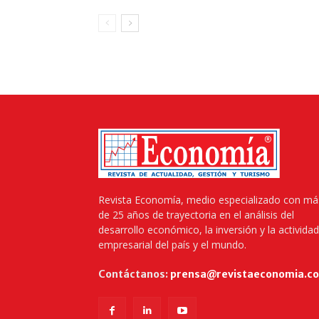
Revista Economía, medio especializado con má
de 25 años de trayectoria en el análisis del
desarrollo económico, la inversión y la actividad
empresarial del país y el mundo.
Contáctanos:
prensa@revistaeconomia.c