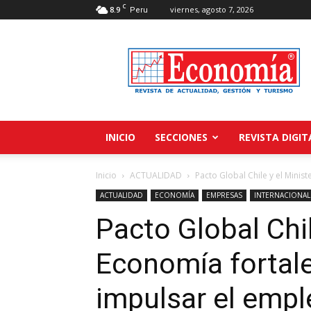
C
8.9
viernes, agosto 7, 2026
Peru
Revista
Economía
INICIO
SECCIONES
REVISTA DIGIT
Inicio
ACTUALIDAD
Pacto Global Chile y el Minist
ACTUALIDAD
ECONOMÍA
EMPRESAS
INTERNACIONAL
Pacto Global Chil
Economía fortale
impulsar el emple