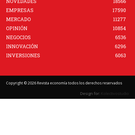
NOVEDADES
18566
EMPRESAS
17590
MERCADO
11277
OPINIÓN
10854
NEGOCIOS
6536
INNOVACIÓN
6296
INVERSIONES
6063
Copyright © 2026 Revista economía todos los derechos reservados
Design for:
Kolectivostudio