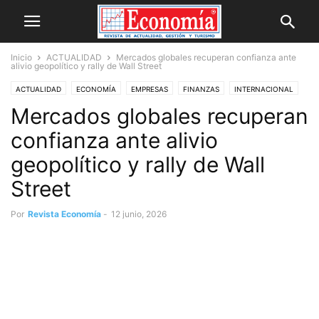
Inicio
ACTUALIDAD
Mercados globales recuperan confianza ante
alivio geopolítico y rally de Wall Street
ACTUALIDAD
ECONOMÍA
EMPRESAS
FINANZAS
INTERNACIONAL
Mercados globales recuperan
MERCADO
NOVEDADES
confianza ante alivio
geopolítico y rally de Wall
Street
Por
Revista Economía
-
12 junio, 2026