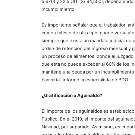
5,670) y 22.5 UIT (S/ 94,500), dependiendo 
incumplimiento.
Es importante señalar que el trabajador, an
comerciales o de otro tipo, puede verse afe
siempre que exista un mandato judicial de p
orden de retención del ingreso mensual y g
un proceso de alimentos, donde el juzgado
que esta no puede exceder al 60% de los in
mantiene una deuda por un incumplimiento c
bancaria” informó la especialista de BDO.
¿Gratificación o Aguinaldo?
El importe de los aguinaldos es establecid
Público. En el 2019, el importe del aguinal
Navidad, por separado. Asimismo, es impor
no puede otorgar aguinaldo y gratificación 