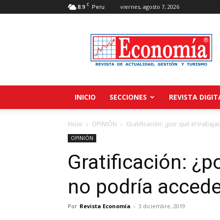
C
8.9
viernes, agosto 7, 2026
Peru
Revista
Economía
INICIO
SECCIONES
REVISTA DIGIT
Inicio
OPINIÓN
Gratificación: ¿por qué el trabaj
OPINIÓN
Gratificación: ¿p
no podría accede
Por
Revista Economía
-
3 diciembre, 2019