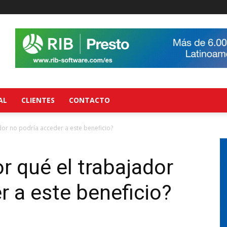
AL
CLIENTES
CONTACTO
ador no podría acceder a este beneficio?
or qué el trabajador
r a este beneficio?