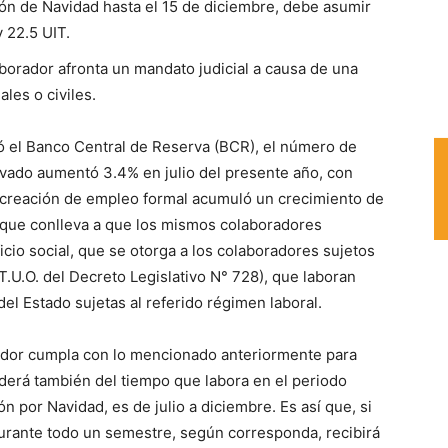
ción de Navidad hasta el 15 de diciembre, debe asumir
y 22.5 UIT.
aborador afronta un mandato judicial a causa de una
es o civiles.
ó el Banco Central de Reserva (BCR), el número de
ivado aumentó 3.4% en julio del presente año, con
a creación de empleo formal acumuló un crecimiento de
o que conlleva a que los mismos colaboradores
ficio social, que se otorga a los colaboradores sujetos
T.U.O. del Decreto Legislativo N° 728), que laboran
el Estado sujetas al referido régimen laboral.
ador cumpla con lo mencionado anteriormente para
nderá también del tiempo que labora en el periodo
n por Navidad, es de julio a diciembre. Es así que, si
rante todo un semestre, según corresponda, recibirá