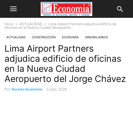
Inicio
ACTUALIDAD
Lima Airport Partners adjudica edificio de
oficinas en la Nueva Ciudad Aeropuerto...
ACTUALIDAD
CONSTRUCCIÓN
ECONOMÍA
INMOBILIARIOS
Lima Airport Partners
adjudica edificio de oficinas
en la Nueva Ciudad
Aeropuerto del Jorge Chávez
Por
Revista Economía
-
3 julio, 2026