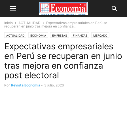
Inicio
ACTUALIDAD
Expectativas empresariales en Perú se
recuperan en junio tras mejora en confianza...
ACTUALIDAD
ECONOMÍA
EMPRESAS
FINANZAS
MERCADO
Expectativas empresariales
en Perú se recuperan en junio
tras mejora en confianza
post electoral
Por
Revista Economía
-
3 julio, 2026