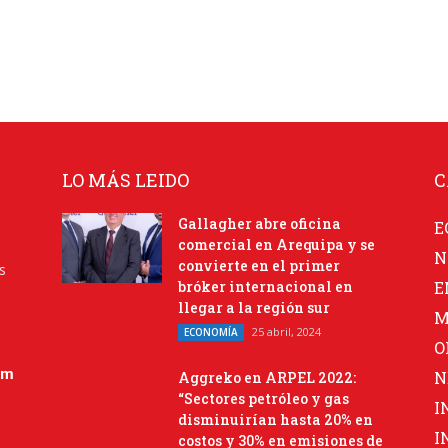
LO MÁS LEIDO
C
Gallagher abre oficina
E
comercial en Arequipa y se
N
convierte en el primer
s
bróker internacional en
E
llegar a la región sur
M
25 abril, 2024
ECONOMÍA
O
om
N
Aggreko en ARPEL 2022:
“Sectores petróleo y gas
I
disminuirían hasta 20% en
I
costos y 30% en emisiones de