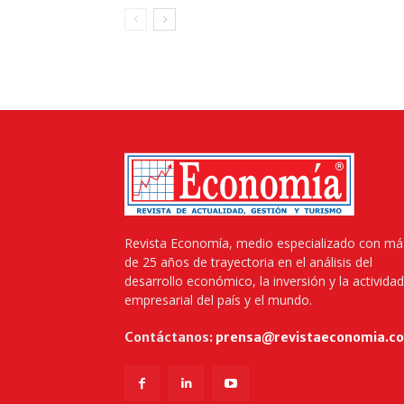
Revista Economía, medio especializado con má
de 25 años de trayectoria en el análisis del
desarrollo económico, la inversión y la actividad
empresarial del país y el mundo.
Contáctanos:
prensa@revistaeconomia.c