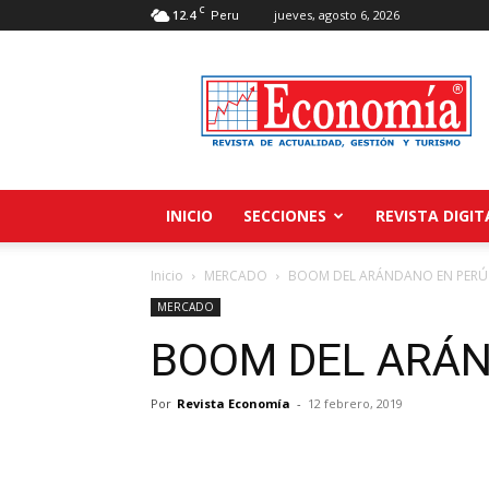
C
12.4
jueves, agosto 6, 2026
Peru
Revista
Economía
INICIO
SECCIONES
REVISTA DIGIT
Inicio
MERCADO
BOOM DEL ARÁNDANO EN PERÚ
MERCADO
BOOM DEL ARÁN
Por
Revista Economía
-
12 febrero, 2019