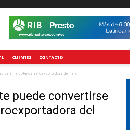
AL
CLIENTES
CONTACTO
tirse en la potencia agroexportadora del Perú
te puede convertirse
groexportadora del