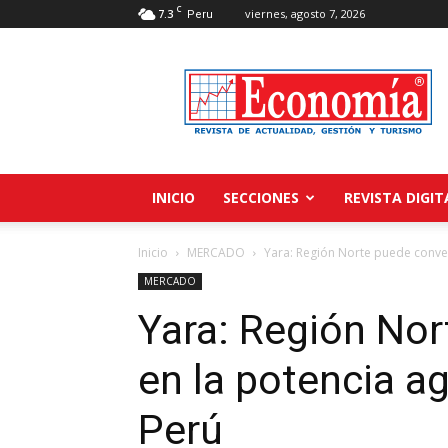
C
7.3
viernes, agosto 7, 2026
Peru
Revista
Economía
INICIO
SECCIONES
REVISTA DIGIT
Inicio
MERCADO
Yara: Región Norte puede conver
MERCADO
Yara: Región Nor
en la potencia a
Perú