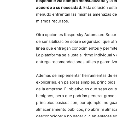
disponible vía compra mensualizada y la e
acuerdo a su necesidad.
Esta solución est
menudo enfrentan las mismas amenazas de 
mismos recursos.
Otra opción es Kaspersky Automated Securit
de sensibilización sobre seguridad, que of
línea que entregan conocimientos y permiten
La plataforma se ajusta al ritmo individual 
entrega recomendaciones útiles y garantiza
Además de implementar herramientas de este 
explicarles, en palabras simples, principios
de la empresa. El objetivo es que sean cau
benignos, pero que podrían generar graves
principios básicos son, por ejemplo, no gua
almacenamiento públicos; no abrir ni almace
desconocidos; y no hacer clic en enlaces so