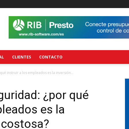
AL
CLIENTES
CONTACTO
ué instruir a los empleados es la inversión...
uridad: ¿por qué
pleados es la
 costosa?