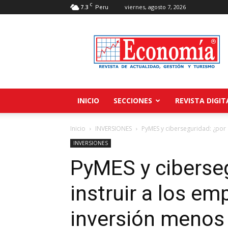
C
7.3
viernes, agosto 7, 2026
Peru
Revista
Economía
INICIO
SECCIONES
REVISTA DIGIT
Inicio
INVERSIONES
PyMES y ciberseguridad: ¿por q
INVERSIONES
PyMES y ciberseg
instruir a los em
inversión menos