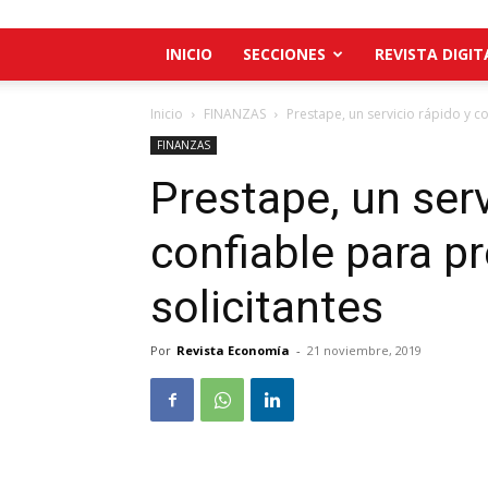
INICIO
SECCIONES
REVISTA DIGIT
Inicio
FINANZAS
Prestape, un servicio rápido y co
FINANZAS
Prestape, un serv
confiable para p
solicitantes
Por
Revista Economía
-
21 noviembre, 2019