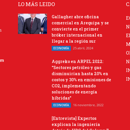
LO MÁS LEIDO
C
Gallagher abre oficina
E
comercial en Arequipa y se
N
convierte en el primer
s
bróker internacional en
E
llegar a la región sur
M
25 abril, 2024
ECONOMÍA
O
om
N
Aggreko en ARPEL 2022:
“Sectores petróleo y gas
I
disminuirían hasta 20% en
I
costos y 30% en emisiones de
CO2, implementando
soluciones de energía
híbridas”
16 noviembre, 2022
ECONOMÍA
[Entrevista] Expertos
explican la ingeniería