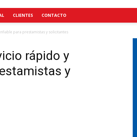
AL
CLIENTES
CONTACTO
nfiable para prestamistas y solicitantes
icio rápido y
restamistas y