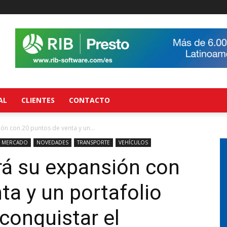
AL
CLIENTES
CONTACTO
ón con 20 puntos de venta y un...
MERCADO
NOVEDADES
TRANSPORTE
VEHÍCULOS
rá su expansión con
ta y un portafolio
conquistar el