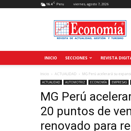
C
16.4
viernes, agosto 7, 2026
Peru
Revista
Economía
INICIO
SECCIONES
REVISTA DIGIT
Inicio
ACTUALIDAD
MG Perú acelerará su expansi
ACTUALIDAD
AUTOMOTRIZ
ECONOMÍA
EMPRESAS
MG Perú acelera
20 puntos de ven
renovado para re