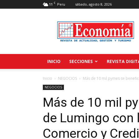
C
11
sábado, agosto 8, 2026
Peru
Revista
Economía
INICIO
SECCIONES
REVISTA DIGIT
Inicio
NEGOCIOS
Más de 10 mil pymes se benefici
NEGOCIOS
Más de 10 mil py
de Lumingo con l
Comercio y Cred