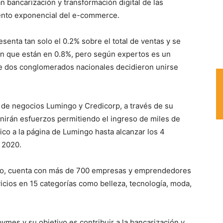
 bancarización y transformación digital de las
nto exponencial del e-commerce.
enta tan solo el 0.2% sobre el total de ventas y se
ión que están en 0.8%, pero según expertos es un
ue dos conglomerados nacionales decidieron unirse
d de negocios Lumingo y Credicorp, a través de su
unirán esfuerzos permitiendo el ingreso de miles de
co a la página de Lumingo hasta alcanzar los 4
l 2020.
io, cuenta con más de 700 empresas y emprendedores
icios en 15 categorías como belleza, tecnología, moda,
ymes y su objetivo es contribuir a la bancarización y