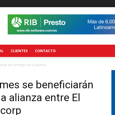
AL
CLIENTES
CONTACTO
arán de Lumingo con la alianza...
mes se beneficiarán
a alianza entre El
icorp