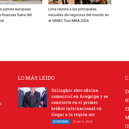
las pymes europeas
Lima reunirá a las principales
 finanzas fuera del
escuelas de negocios del mundo en
ral
el GMAC Tour MBA 2026
LO MÁS LEIDO
C
Gallagher abre oficina
E
comercial en Arequipa y se
N
convierte en el primer
s
bróker internacional en
E
llegar a la región sur
M
25 abril, 2024
ECONOMÍA
O