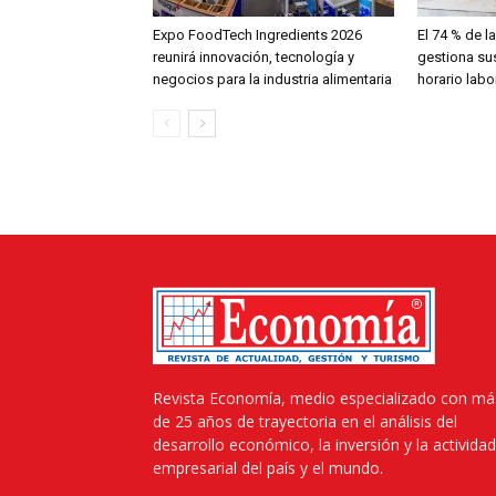
Expo FoodTech Ingredients 2026
El 74 % de 
reunirá innovación, tecnología y
gestiona sus
negocios para la industria alimentaria
horario labo
Revista Economía, medio especializado con má
de 25 años de trayectoria en el análisis del
desarrollo económico, la inversión y la actividad
empresarial del país y el mundo.