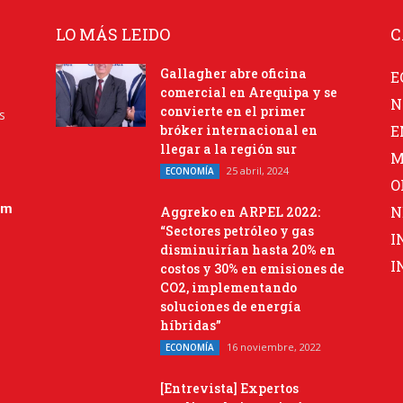
LO MÁS LEIDO
C
Gallagher abre oficina
E
comercial en Arequipa y se
N
convierte en el primer
s
bróker internacional en
E
llegar a la región sur
M
25 abril, 2024
ECONOMÍA
O
om
N
Aggreko en ARPEL 2022:
“Sectores petróleo y gas
I
disminuirían hasta 20% en
I
costos y 30% en emisiones de
CO2, implementando
soluciones de energía
híbridas”
16 noviembre, 2022
ECONOMÍA
[Entrevista] Expertos