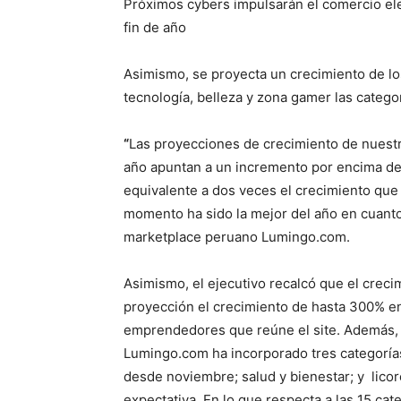
Próximos cybers impulsarán el comercio el
fin de año
Asimismo, se proyecta un crecimiento de l
tecnología, belleza y zona gamer las categ
“
Las proyecciones de crecimiento de nuestra
año apuntan a un incremento por encima d
equivalente a dos veces el crecimiento que
momento ha sido la mejor del año en cuanto
marketplace peruano Lumingo.com.
Asimismo, el ejecutivo recalcó que el creci
proyección el crecimiento de hasta 300% e
emprendedores que reúne el site. Además, 
Lumingo.com ha incorporado tres categoría
desde noviembre; salud y bienestar; y licor
expectativa. En lo que respecta a las 15 c