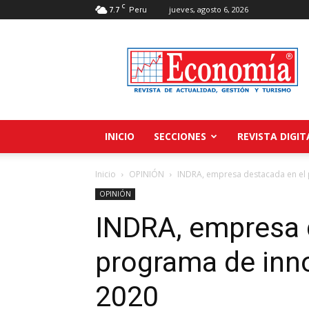
C
7.7
jueves, agosto 6, 2026
Peru
Revista
Economía
INICIO
SECCIONES
REVISTA DIGIT
Inicio
OPINIÓN
INDRA, empresa destacada en el
OPINIÓN
INDRA, empresa 
programa de inn
2020