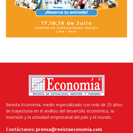
Revista Economía, medio especializado con más de 25 años
de trayectoria en el análisis del desarrollo económico, la
inversión y la actividad empresarial del país y el mundo.
Contáctanos:
prensa@revistaeconomia.com