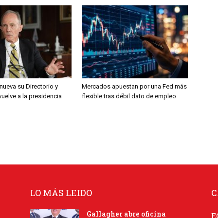
nueva su Directorio y
Mercados apuestan por una Fed más
 vuelve a la presidencia
flexible tras débil dato de empleo
LO MÁS LEIDO
C
Gallagher abre oficina
E