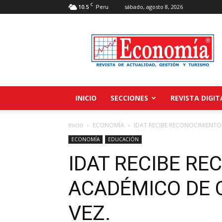
C
10.5
sábado, agosto 8, 2026
Peru
Revista
Economía
INICIO
SECCIONES
REVISTA DIGIT
Inicio
ECONOMÍA
IDAT RECIBE RECONOCIMIENTO
ECONOMÍA
EDUCACIÓN
IDAT RECIBE R
ACADÉMICO DE 
VEZ.