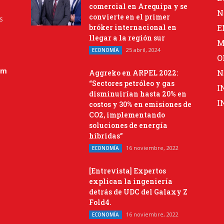
comercial en Arequipa y se
N
convierte en el primer
s
bróker internacional en
E
llegar a la región sur
M
25 abril, 2024
ECONOMÍA
O
om
N
Aggreko en ARPEL 2022:
“Sectores petróleo y gas
I
disminuirían hasta 20% en
I
costos y 30% en emisiones de
CO2, implementando
soluciones de energía
híbridas”
16 noviembre, 2022
ECONOMÍA
[Entrevista] Expertos
explican la ingeniería
detrás de UDC del Galaxy Z
Fold4.
16 noviembre, 2022
ECONOMÍA