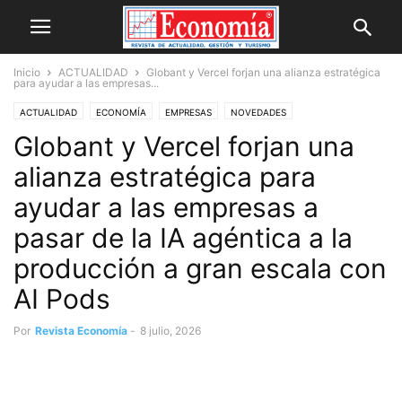
Inicio
ACTUALIDAD
Globant y Vercel forjan una alianza estratégica
para ayudar a las empresas...
ACTUALIDAD
ECONOMÍA
EMPRESAS
NOVEDADES
Globant y Vercel forjan una
alianza estratégica para
ayudar a las empresas a
pasar de la IA agéntica a la
producción a gran escala con
AI Pods
Por
Revista Economía
-
8 julio, 2026