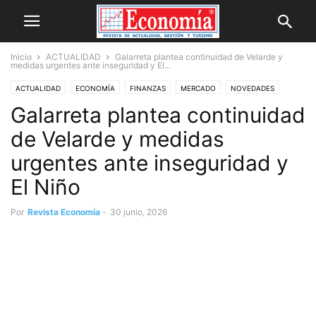
Inicio
ACTUALIDAD
Galarreta plantea continuidad de Velarde y
medidas urgentes ante inseguridad y El...
ACTUALIDAD
ECONOMÍA
FINANZAS
MERCADO
NOVEDADES
Galarreta plantea continuidad
POLÍTICA
de Velarde y medidas
urgentes ante inseguridad y
El Niño
Por
Revista Economía
-
30 junio, 2026