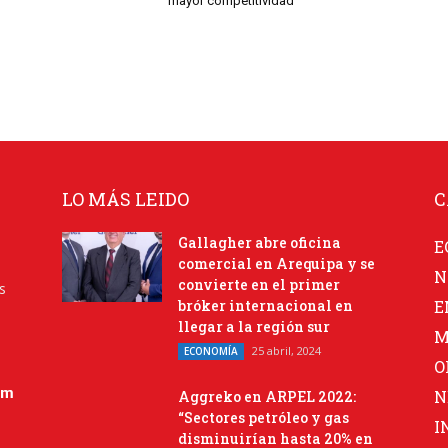
mayor competitividad
LO MÁS LEIDO
C
Gallagher abre oficina
E
comercial en Arequipa y se
N
convierte en el primer
s
bróker internacional en
E
llegar a la región sur
M
25 abril, 2024
ECONOMÍA
O
om
N
Aggreko en ARPEL 2022:
“Sectores petróleo y gas
I
disminuirían hasta 20% en