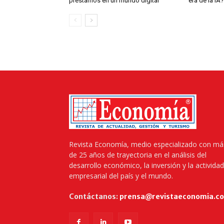
préstamos en un mundo digital
era de la IA?
Revista Economía, medio especializado con má
de 25 años de trayectoria en el análisis del
desarrollo económico, la inversión y la actividad
empresarial del país y el mundo.
Contáctanos:
prensa@revistaeconomia.c