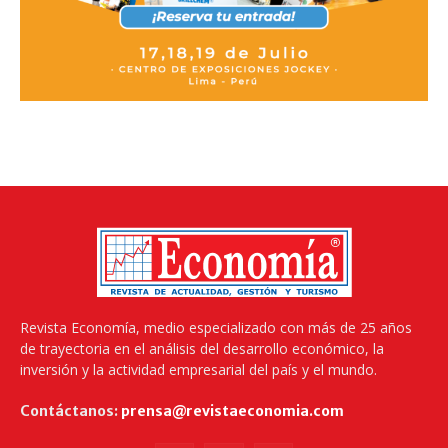
Revista Economía, medio especializado con más de 25 años
de trayectoria en el análisis del desarrollo económico, la
inversión y la actividad empresarial del país y el mundo.
Contáctanos:
prensa@revistaeconomia.com