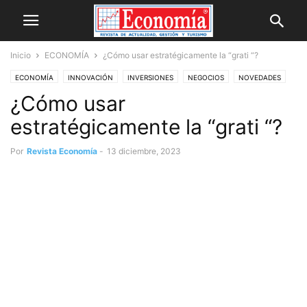
Inicio
ECONOMÍA
¿Cómo usar estratégicamente la “grati “?
ECONOMÍA
INNOVACIÓN
INVERSIONES
NEGOCIOS
NOVEDADES
¿Cómo usar
OPINIÓN
estratégicamente la “grati “?
Por
Revista Economía
-
13 diciembre, 2023