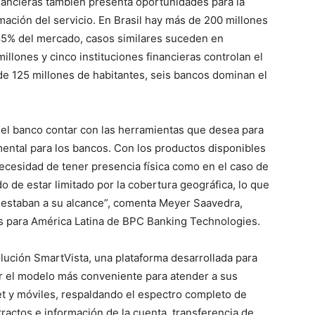
financieras también presenta oportunidades para la
mación del servicio. En Brasil hay más de 200 millones
85% del mercado, casos similares suceden en
llones y cinco instituciones financieras controlan el
de 125 millones de habitantes, seis bancos dominan el
e del banco contar con las herramientas que desea para
mental para los bancos. Con los productos disponibles
 necesidad de tener presencia física como en el caso de
o de estar limitado por la cobertura geográfica, lo que
 estaban a su alcance”, comenta Meyer Saavedra,
es para América Latina de BPC Banking Technologies.
ución SmartVista, una plataforma desarrollada para
er el modelo más conveniente para atender a sus
net y móviles, respaldando el espectro completo de
tractos e información de la cuenta, transferencia de