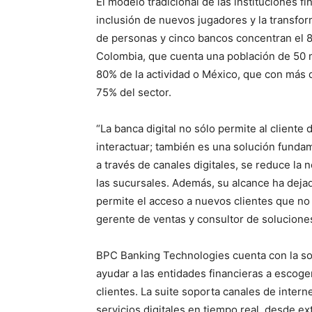
El modelo tradicional de las instituciones 
inclusión de nuevos jugadores y la transfor
de personas y cinco bancos concentran el 
Colombia, que cuenta una población de 50 mi
80% de la actividad o México, que con más 
75% del sector.
“La banca digital no sólo permite al client
interactuar; también es una solución funda
a través de canales digitales, se reduce la
las sucursales. Además, su alcance ha dejad
permite el acceso a nuevos clientes que no
gerente de ventas y consultor de solucion
BPC Banking Technologies cuenta con la sol
ayudar a las entidades financieras a escog
clientes. La suite soporta canales de inter
servicios digitales en tiempo real, desde ex