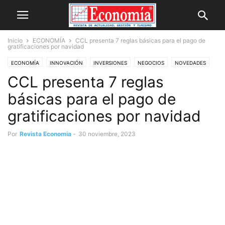
Inicio
ECONOMÍA
CCL presenta 7 reglas básicas para el pago de
gratificaciones por navidad
ECONOMÍA
INNOVACIÓN
INVERSIONES
NEGOCIOS
NOVEDADES
CCL presenta 7 reglas
OPINIÓN
básicas para el pago de
gratificaciones por navidad
Por
Revista Economía
-
30 noviembre, 2023