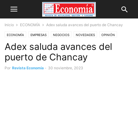
Inicio
ECONOMÍA
Adex saluda avances del puerto de Chancay
ECONOMÍA
EMPRESAS
NEGOCIOS
NOVEDADES
OPINIÓN
Adex saluda avances del
puerto de Chancay
Por
Revista Economía
-
30 noviembre, 2023