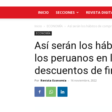
INICIO
SECCIONES
REVISTA DIGIT
Inicio
ECONOMÍA
Así serán los hábitos de compr
ECONOMÍA
Así serán los há
los peruanos en 
descuentos de fi
Por
Revista Economía
-
16 noviembre, 2022