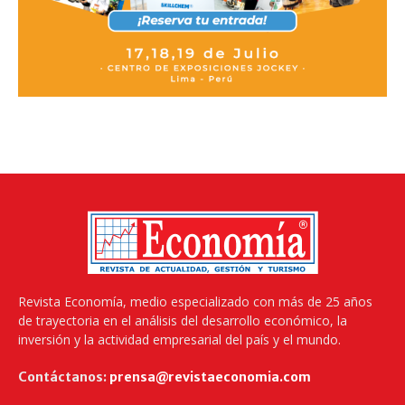
Revista Economía, medio especializado con más de 25 años
de trayectoria en el análisis del desarrollo económico, la
inversión y la actividad empresarial del país y el mundo.
Contáctanos:
prensa@revistaeconomia.com