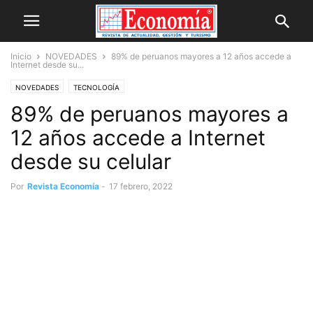
Inicio
NOVEDADES
89% de peruanos mayores a 12 años accede a
Internet desde su...
NOVEDADES
TECNOLOGÍA
89% de peruanos mayores a
12 años accede a Internet
desde su celular
Por
Revista Economía
-
17 febrero, 2022