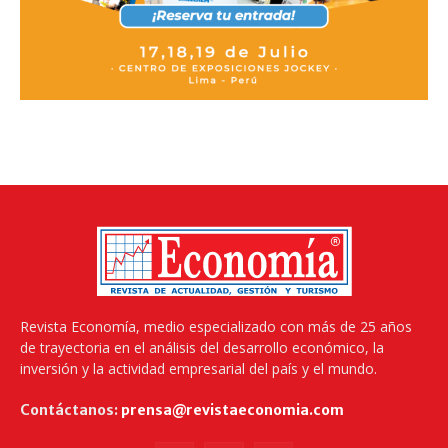
Revista Economía, medio especializado con más de 25 años
de trayectoria en el análisis del desarrollo económico, la
inversión y la actividad empresarial del país y el mundo.
Contáctanos:
prensa@revistaeconomia.com