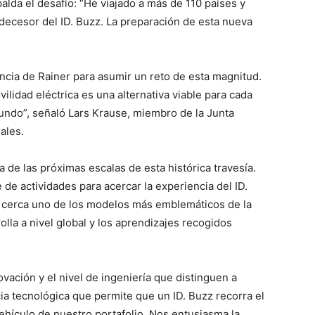
alda el desafío: “He viajado a más de 110 países y
decesor del ID. Buzz. La preparación de esta nueva
ncia de Rainer para asumir un reto de esta magnitud.
lidad eléctrica es una alternativa viable para cada
undo”, señaló Lars Krause, miembro de la Junta
ales.
 de las próximas escalas de esta histórica travesía.
e actividades para acercar la experiencia del ID.
e cerca uno de los modelos más emblemáticos de la
lla a nivel global y los aprendizajes recogidos
ovación y el nivel de ingeniería que distinguen a
 tecnológica que permite que un ID. Buzz recorra el
vehículo de nuestro portafolio. Nos entusiasma la