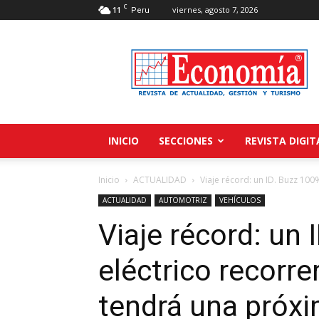
C
11
viernes, agosto 7, 2026
Peru
Revista
Economía
INICIO
SECCIONES
REVISTA DIGIT
Inicio
ACTUALIDAD
Viaje récord: un ID. Buzz 100
ACTUALIDAD
AUTOMOTRIZ
VEHÍCULOS
Viaje récord: un
eléctrico recorr
tendrá una próxi