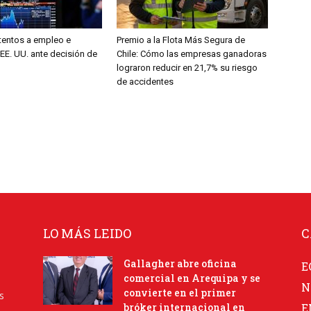
entos a empleo e
Premio a la Flota Más Segura de
 EE. UU. ante decisión de
Chile: Cómo las empresas ganadoras
lograron reducir en 21,7% su riesgo
de accidentes
LO MÁS LEIDO
C
Gallagher abre oficina
E
comercial en Arequipa y se
N
convierte en el primer
s
bróker internacional en
E