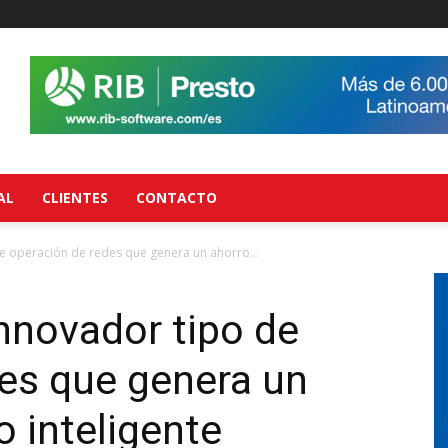
AL
CLIENTES
CONTACTO
de operación de redes que genera un ahorro...
innovador tipo de
es que genera un
o inteligente