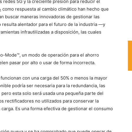
 redes 5G y la creciente presión para reducir el
como respuesta al cambio climático han hecho que
2
n buscar maneras innovadoras de gestionar las
resulta alentador para el futuro de la industria —y
mientas infrautilizadas a disposición, las cuales
co-Mode™, un modo de operación para el ahorro
en pasar por alto o usar de forma incorrecta.
s funcionan con una carga del 50% o menos la mayor
nible podría ser necesaria para la redundancia, las
, pero esta solo será usada una pequeña parte del
 rectificadores no utilizados para conservar la
la carga. Es una forma efectiva de gestionar el consumo
nción nueva y se ha comprobado que puede operar de