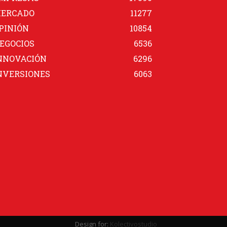
ERCADO
11277
PINIÓN
10854
EGOCIOS
6536
NNOVACIÓN
6296
NVERSIONES
6063
Design for:
Kolectivostudio