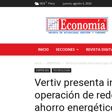
C
10.5
jueves, agosto 6, 2026
Peru
Revista
Economía
INICIO
SECCIONES
REVISTA DIGIT
Inicio
EMPRESAS
Vertiv presenta innovador tipo 
EMPRESAS
TECNOLOGÍA
Vertiv presenta 
operación de red
ahorro energétic