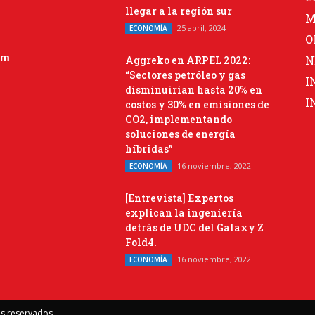
llegar a la región sur
M
25 abril, 2024
ECONOMÍA
O
om
N
Aggreko en ARPEL 2022:
“Sectores petróleo y gas
I
disminuirían hasta 20% en
I
costos y 30% en emisiones de
CO2, implementando
soluciones de energía
híbridas”
16 noviembre, 2022
ECONOMÍA
[Entrevista] Expertos
explican la ingeniería
detrás de UDC del Galaxy Z
Fold4.
16 noviembre, 2022
ECONOMÍA
os reservados