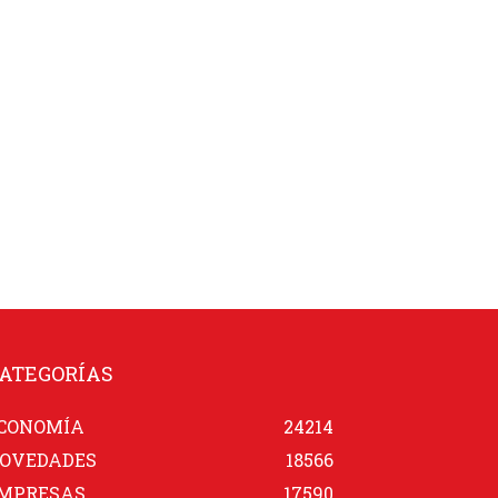
ATEGORÍAS
CONOMÍA
24214
OVEDADES
18566
MPRESAS
17590