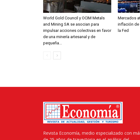
World Gold Council y OCIM Metals
Mercados at
and Mining SA se asocian para
inflación de
impulsar acciones colectivas en favor
la Fed
de una minería artesanal y de
pequeña...
Revista Economía, medio especializado con má
de 25 años de trayectoria en el análisis del