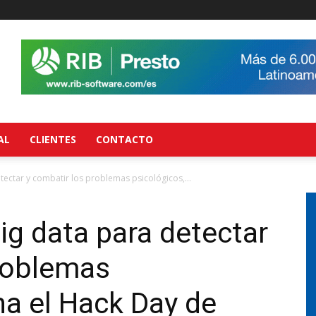
AL
CLIENTES
CONTACTO
ectar y combatir los problemas psicológicos,...
ig data para detectar
problemas
na el Hack Day de