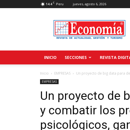
C
14.4
jueves, agosto 6, 2026
Peru
Revista
Economía
INICIO
SECCIONES
REVISTA DIGIT
Inicio
EMPRESAS
Un proyecto de big data para det
EMPRESAS
Un proyecto de b
y combatir los 
psicológicos, ga