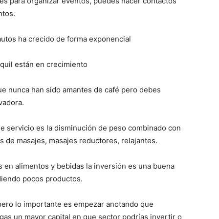
ades para organizar eventos, puedes hacer contactos
ntos.
autos ha crecido de forma exponencial
uil están en crecimiento
que nunca han sido amantes de café pero debes
vadora.
de servicio es la disminución de peso combinado con
es de masajes, masajes reductores, relajantes.
res en alimentos y bebidas la inversión es una buena
diendo pocos productos.
pero lo importante es empezar anotando que
s un mayor capital en que sector podrías invertir o