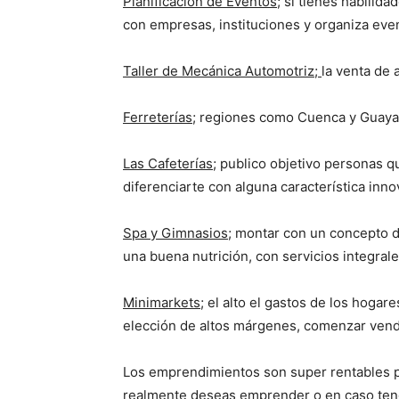
Planificación de Eventos
; si tienes habilid
con empresas, instituciones y organiza eve
Taller de Mecánica Automotriz
;
la venta de 
Ferreterías
; regiones como Cuenca y Guayaq
Las Cafeterías
; publico objetivo personas 
diferenciarte con alguna característica inno
Spa y Gimnasios
; montar con un concepto 
una buena nutrición, con servicios integral
Minimarkets
; el alto el gastos de los hoga
elección de altos márgenes, comenzar ven
Los emprendimientos son super rentables 
realmente deseas emprender o en caso tenga