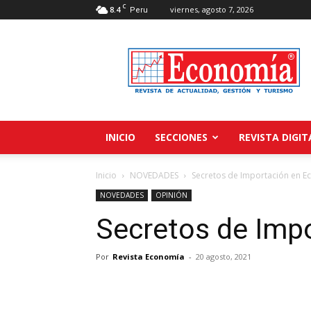
C
8.4
viernes, agosto 7, 2026
Peru
Revista
Economía
INICIO
SECCIONES
REVISTA DIGIT
Inicio
NOVEDADES
Secretos de Importación en E
NOVEDADES
OPINIÓN
Secretos de Imp
Por
Revista Economía
-
20 agosto, 2021