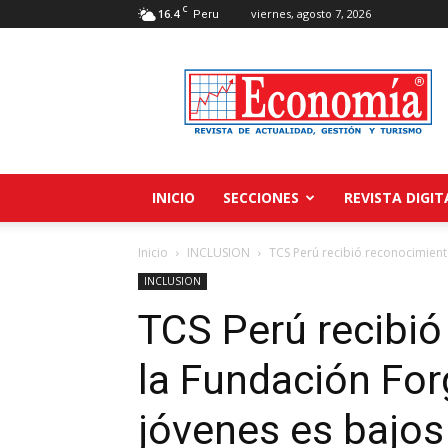
C
16.4
viernes, agosto 7, 2026
Peru
Revista
Economía
INICIO
SECCIONES
REVISTA DIGIT
Inicio
INCLUSION
TCS Perú recibió reconocimient
INCLUSION
TCS Perú recibió
la Fundación For
jóvenes es bajos