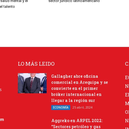
 salud mental y el
sector jurídico latinoamericano
el talento
LO MÁS LEIDO
C
Gallagher abre oficina
E
comercial en Arequipa y se
N
convierte en el primer
s
bróker internacional en
E
llegar a la región sur
M
25 abril, 2024
ECONOMÍA
O
om
N
Aggreko en ARPEL 2022:
“Sectores petróleo y gas