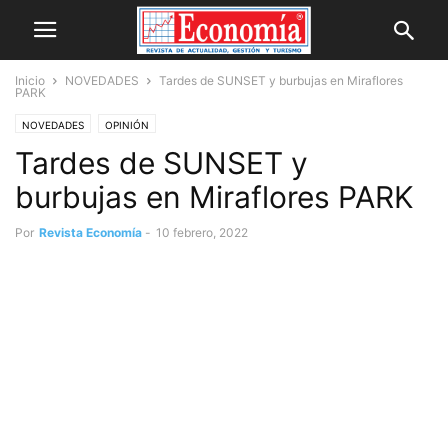
Inicio
NOVEDADES
Tardes de SUNSET y burbujas en Miraflores
PARK
NOVEDADES
OPINIÓN
Tardes de SUNSET y
burbujas en Miraflores PARK
Por
Revista Economía
-
10 febrero, 2022