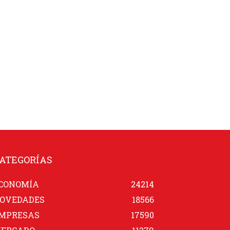
ATEGORÍAS
CONOMÍA
24214
OVEDADES
18566
MPRESAS
17590