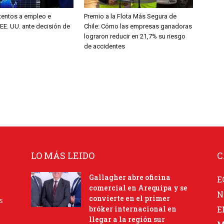
entos a empleo e
Premio a la Flota Más Segura de
 EE. UU. ante decisión de
Chile: Cómo las empresas ganadoras
lograron reducir en 21,7% su riesgo
de accidentes
LO MÁS LEIDO
C
Gallagher abre oficina
E
comercial en Arequipa y se
N
convierte en el primer
s
bróker internacional en
E
llegar a la región sur