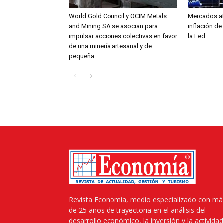
World Gold Council y OCIM Metals
Mercados at
and Mining SA se asocian para
inflación de
impulsar acciones colectivas en favor
la Fed
de una minería artesanal y de
pequeña...
Revista Economía, medio especializado con má
de 25 años de trayectoria en el análisis del
desarrollo económico, la inversión y la actividad