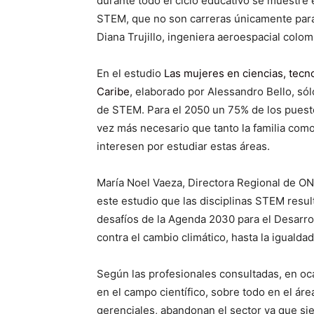
durante todo el ciclo educativo se muestre 
STEM, que no son carreras únicamente para
Diana Trujillo, ingeniera aeroespacial colom
En el estudio
Las mujeres en ciencias, tecno
Caribe
, elaborado por Alessandro Bello, só
de STEM. Para el 2050 un 75% de los puesto
vez más necesario que tanto la familia com
interesen por estudiar estas áreas.
María Noel Vaeza, Directora Regional de O
este estudio que las disciplinas STEM resul
desafíos de la Agenda 2030 para el Desarroll
contra el cambio climático, hasta la igualda
Según las profesionales consultadas, en o
en el campo científico, sobre todo en el áre
gerenciales, abandonan el sector ya que s