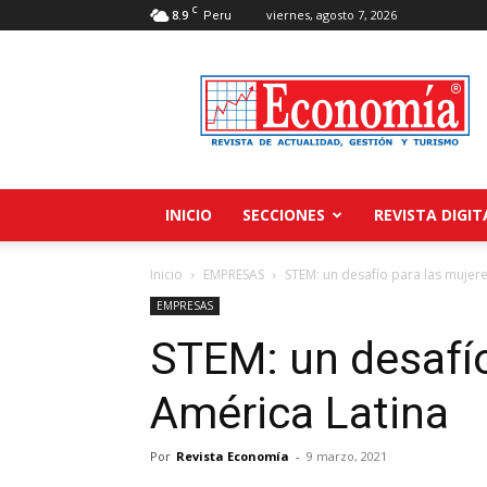
C
8.9
viernes, agosto 7, 2026
Peru
Revista
Economía
INICIO
SECCIONES
REVISTA DIGIT
Inicio
EMPRESAS
STEM: un desafío para las mujer
EMPRESAS
STEM: un desafío
América Latina
Por
Revista Economía
-
9 marzo, 2021