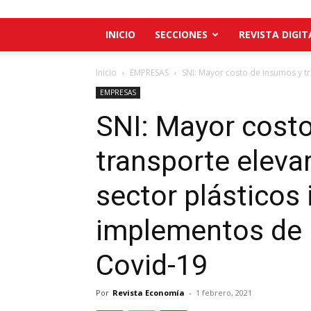
INICIO
SECCIONES
REVISTA DIGIT
Inicio
EMPRESAS
SNI: Mayor costo de insumos y tr
EMPRESAS
SNI: Mayor cost
transporte elevar
sector plásticos 
implementos de p
Covid-19
Por
Revista Economía
-
1 febrero, 2021