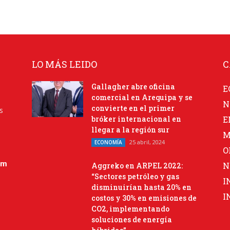
LO MÁS LEIDO
C
Gallagher abre oficina
E
comercial en Arequipa y se
N
convierte en el primer
s
bróker internacional en
E
llegar a la región sur
M
25 abril, 2024
ECONOMÍA
O
om
N
Aggreko en ARPEL 2022:
“Sectores petróleo y gas
I
disminuirían hasta 20% en
I
costos y 30% en emisiones de
CO2, implementando
soluciones de energía