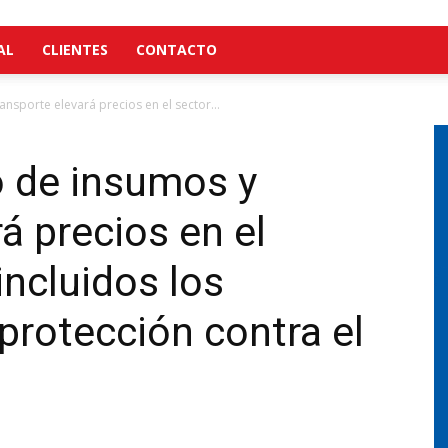
AL
CLIENTES
CONTACTO
ansporte elevará precios en el sector...
o de insumos y
á precios en el
incluidos los
rotección contra el