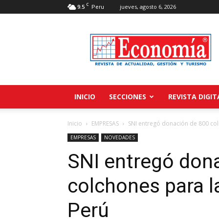
C
9.5
jueves, agosto 6, 2026
Peru
Revista
Economía
INICIO
SECCIONES
REVISTA DIGIT
Inicio
EMPRESAS
SNI entregó donación de 800 colc
EMPRESAS
NOVEDADES
SNI entregó don
colchones para la
Perú