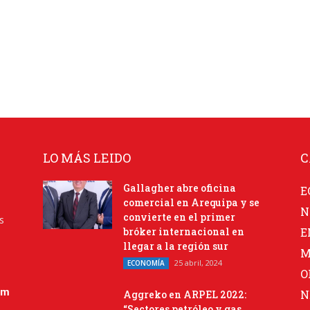
LO MÁS LEIDO
C
Gallagher abre oficina
E
comercial en Arequipa y se
N
convierte en el primer
s
bróker internacional en
E
llegar a la región sur
M
25 abril, 2024
ECONOMÍA
O
om
N
Aggreko en ARPEL 2022:
“Sectores petróleo y gas