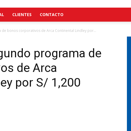
AL
CLIENTES
CONTACTO
e bonos corporativos de Arca Continental Lindley por...
gundo programa de
vos de Arca
ley por S/ 1,200