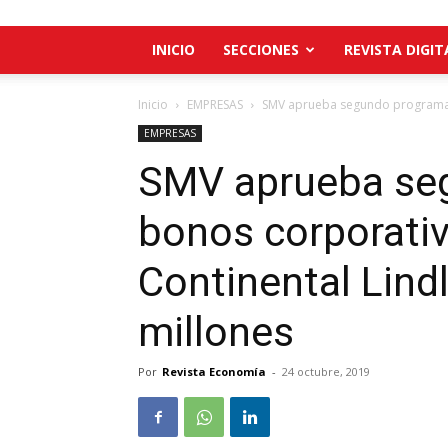
INICIO
SECCIONES
REVISTA DIGIT
Inicio
EMPRESAS
SMV aprueba segundo programa d
EMPRESAS
SMV aprueba se
bonos corporati
Continental Lind
millones
Por
Revista Economía
-
24 octubre, 2019