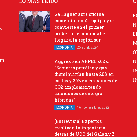
LO MÁS LEIDO
C
Gallagher abre oficina
E
comercial en Arequipa y se
N
convierte en el primer
s
bróker internacional en
E
llegar a la región sur
M
25 abril, 2024
ECONOMÍA
O
om
N
Aggreko en ARPEL 2022:
“Sectores petróleo y gas
I
disminuirían hasta 20% en
I
costos y 30% en emisiones de
CO2, implementando
soluciones de energía
híbridas”
16 noviembre, 2022
ECONOMÍA
[Entrevista] Expertos
explican la ingeniería
detrás de UDC del Galaxy Z