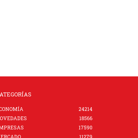
ATEGORÍAS
CONOMÍA
24214
OVEDADES
18566
MPRESAS
17590
ERCADO
11279