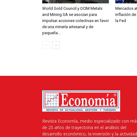
World Gold Council y OCIM Metals
Mercados at
and Mining SA se asocian para
inflación de
impulsar acciones colectivas en favor
la Fed
de una minería artesanal y de
pequeña...
Revista Economía, medio especializado con má
de 25 años de trayectoria en el análisis del
desarrollo económico, la inversión y la actividad