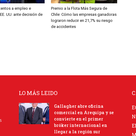
entos a empleo e
Premio a la Flota Más Segura de
 EE. UU. ante decisión de
Chile: Cómo las empresas ganadoras
lograron reducir en 21,7% su riesgo
de accidentes
LO MÁS LEIDO
C
Gallagher abre oficina
E
comercial en Arequipa y se
N
convierte en el primer
s
bróker internacional en
E
llegar a la región sur
M