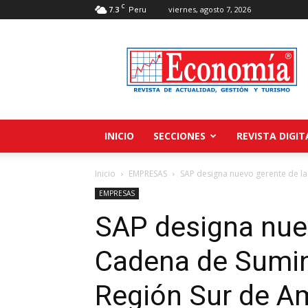
C
7.3
viernes, agosto 7, 2026
Peru
Revista
Economía
INICIO
SECCIONES
REVISTA DIGIT
Inicio
EMPRESAS
SAP designa nuevo gerente de la 
EMPRESAS
SAP designa nue
Cadena de Sumini
Región Sur de Am