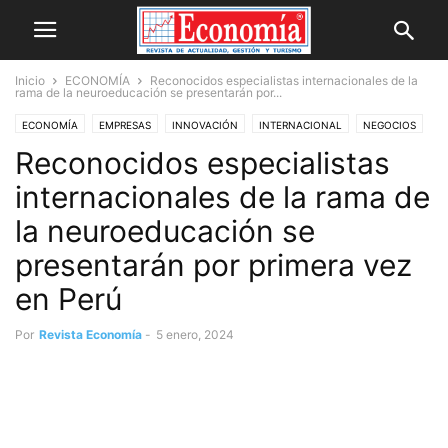
Inicio
ECONOMÍA
Reconocidos especialistas internacionales de la
rama de la neuroeducación se presentarán por...
ECONOMÍA
EMPRESAS
INNOVACIÓN
INTERNACIONAL
NEGOCIOS
Reconocidos especialistas
NOVEDADES
SALUD
internacionales de la rama de
la neuroeducación se
presentarán por primera vez
en Perú
Por
Revista Economía
-
5 enero, 2024