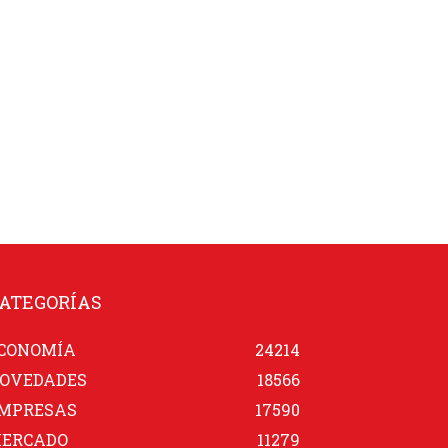
ATEGORÍAS
CONOMÍA
24214
OVEDADES
18566
MPRESAS
17590
ERCADO
11279