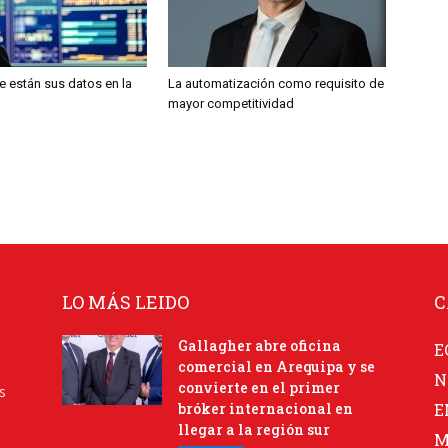
 están sus datos en la
La automatización como requisito de
mayor competitividad
LO MÁS LEIDO
C
Gallagher abre oficina
E
comercial en Arequipa y se
N
convierte en el primer
s
bróker internacional en
E
llegar a la región sur
M