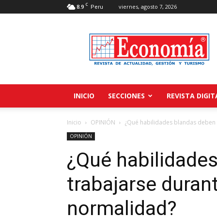
C
8.9
viernes, agosto 7, 2026
Peru
Revista
Economía
INICIO
SECCIONES
REVISTA DIGIT
Inicio
OPINIÓN
¿Qué habilidades blandas deben 
OPINIÓN
¿Qué habilidade
trabajarse duran
normalidad?