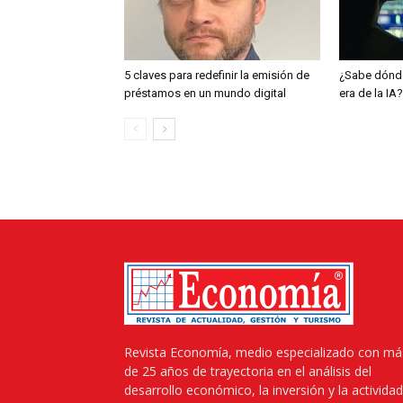
5 claves para redefinir la emisión de
¿Sabe dónde
préstamos en un mundo digital
era de la IA?
Revista Economía, medio especializado con má
de 25 años de trayectoria en el análisis del
desarrollo económico, la inversión y la actividad